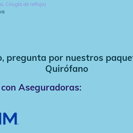
a, Cirugía de reflujo)
va
no, pregunta por nuestros paque
Quirófano
 con Aseguradoras: