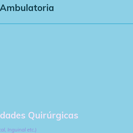
 Ambulatoria
idades Quirúrgicas
l, Inguinal etc.)